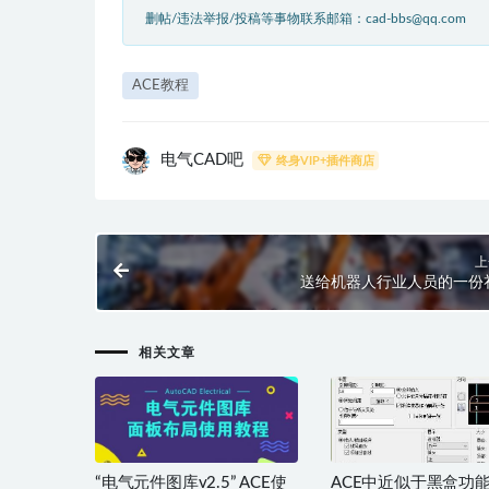
删帖/违法举报/投稿等事物联系邮箱：cad-bbs@qq.com
ACE教程
电气CAD吧
终身VIP+插件商店
上
送给机器人行业人员的一份
相关文章
“电气元件图库v2.5” ACE使
ACE中近似于黑盒功