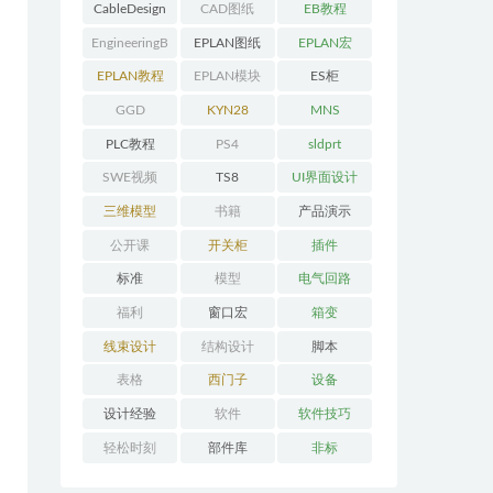
CableDesign
CAD图纸
EB教程
EngineeringB
EPLAN图纸
EPLAN宏
ase教程
EPLAN教程
EPLAN模块
ES柜
GGD
KYN28
MNS
PLC教程
PS4
sldprt
SWE视频
TS8
UI界面设计
三维模型
书籍
产品演示
公开课
开关柜
插件
标准
模型
电气回路
福利
窗口宏
箱变
线束设计
结构设计
脚本
表格
西门子
设备
设计经验
软件
软件技巧
轻松时刻
部件库
非标