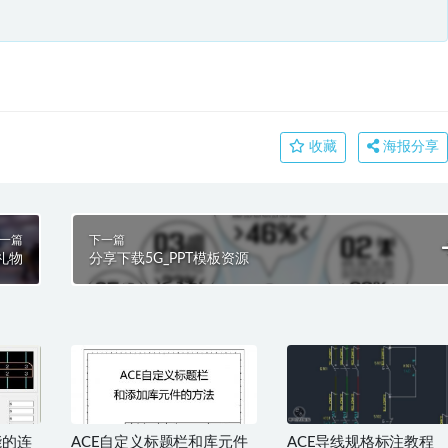
收藏
海报分享
一篇
下一篇
礼物
分享下载5G_PPT模板资源
能的连
ACE自定义标题栏和库元件
ACE导线规格标注教程