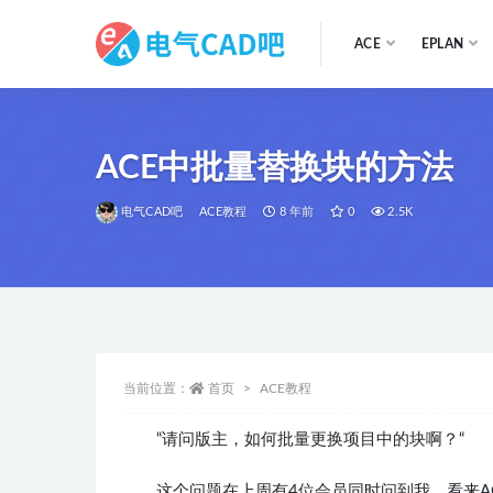
ACE
EPLAN
全部
ACE中批量替换块的方法
电气CAD吧
ACE教程
8 年前
0
2.5K
当前位置：
首页
ACE教程
“请问版主，如何批量更换项目中的块啊？“
这个问题在上周有4位会员同时问到我，看来A