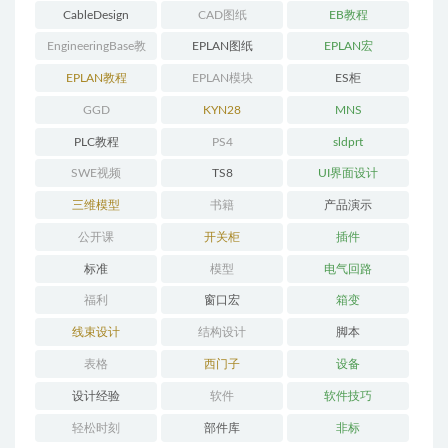
CableDesign
CAD图纸
EB教程
EngineeringBase教
EPLAN图纸
EPLAN宏
程
EPLAN教程
EPLAN模块
ES柜
GGD
KYN28
MNS
PLC教程
PS4
sldprt
SWE视频
TS8
UI界面设计
三维模型
书籍
产品演示
公开课
开关柜
插件
标准
模型
电气回路
福利
窗口宏
箱变
线束设计
结构设计
脚本
表格
西门子
设备
设计经验
软件
软件技巧
轻松时刻
部件库
非标