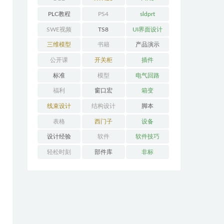
PLC教程
PS4
sldprt
SWE视频
TS8
UI界面设计
三维模型
书籍
产品演示
公开课
开关柜
插件
标准
模型
电气回路
福利
窗口宏
箱变
线束设计
结构设计
脚本
表格
西门子
设备
设计经验
软件
软件技巧
轻松时刻
部件库
非标