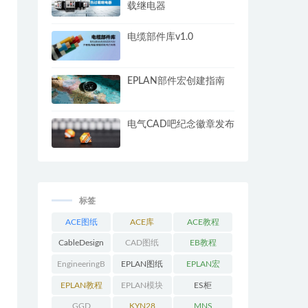
载继电器
电缆部件库v1.0
EPLAN部件宏创建指南
电气CAD吧纪念徽章发布
标签
ACE图纸
ACE库
ACE教程
CableDesign
CAD图纸
EB教程
EngineeringB
EPLAN图纸
EPLAN宏
ase教程
EPLAN教程
EPLAN模块
ES柜
GGD
KYN28
MNS