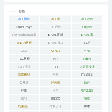
标签
ACE图纸
ACE库
ACE教程
CableDesign
CAD图纸
EB教程
EngineeringBase教
EPLAN图纸
EPLAN宏
程
EPLAN教程
EPLAN模块
ES柜
GGD
KYN28
MNS
PLC教程
PS4
sldprt
SWE视频
TS8
UI界面设计
三维模型
书籍
产品演示
公开课
开关柜
插件
标准
模型
电气回路
福利
窗口宏
箱变
线束设计
结构设计
脚本