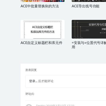
ACE中批量替换块的方法
ACE导出线号功能
ACE自定义标题栏和库元件
=安装与+位置代号详
用
发表回复
登录...
后才能评论
评论(6)
Destiny
2019年5月12日 17:33