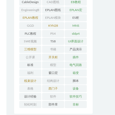
CableDesign
CAD图纸
EB教程
EngineeringB
EPLAN图纸
EPLAN宏
ase教程
EPLAN教程
EPLAN模块
ES柜
GGD
KYN28
MNS
PLC教程
PS4
sldprt
SWE视频
TS8
UI界面设计
三维模型
书籍
产品演示
公开课
开关柜
插件
标准
模型
电气回路
福利
窗口宏
箱变
线束设计
结构设计
脚本
表格
西门子
设备
设计经验
软件
软件技巧
轻松时刻
部件库
非标