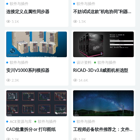
软件与插件
软件与插件
连接定义点属性同步器
不妨试试这款“机电协同”利器：
SolidWorks Electrical
5.1K
1.5K
软件与插件
设计资料
软件与插件
安川V1000系列模拟器
RiCAD-3D v3.8威图机柜选型
2.3K
14.6K
ACE资源与库
软件与插件
软件与插件
CAD批量拆分 or 打印图纸
工程师必备软件推荐之：文件对
比
5.2K
1.9K