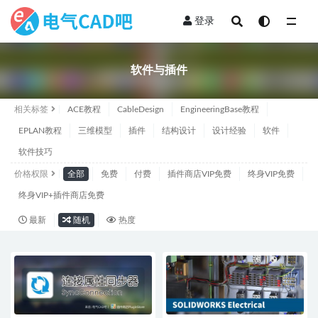
登录
软件与插件
软件与插件
相关标签
ACE教程
CableDesign
EngineeringBase教程
EPLAN教程
三维模型
插件
结构设计
设计经验
软件
软件技巧
价格权限
全部
免费
付费
插件商店VIP免费
终身VIP免费
终身VIP+插件商店免费
最新
随机
热度