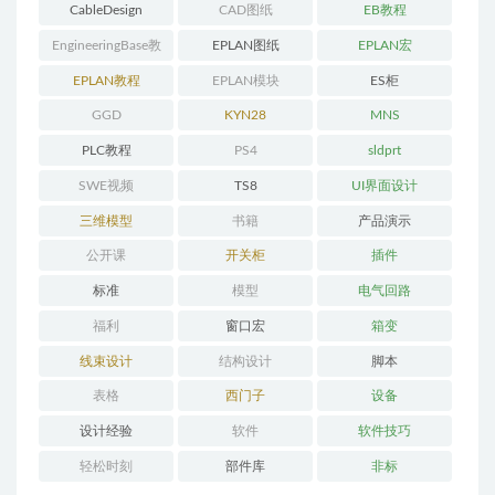
CableDesign
CAD图纸
EB教程
EngineeringBase教
EPLAN图纸
EPLAN宏
程
EPLAN教程
EPLAN模块
ES柜
GGD
KYN28
MNS
PLC教程
PS4
sldprt
SWE视频
TS8
UI界面设计
三维模型
书籍
产品演示
公开课
开关柜
插件
标准
模型
电气回路
福利
窗口宏
箱变
线束设计
结构设计
脚本
表格
西门子
设备
设计经验
软件
软件技巧
轻松时刻
部件库
非标