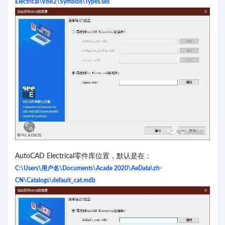
Electrical\V8R2\Symbols\Types.ses
AutoCAD Electrical零件库位置，默认是在：
C:\Users\用户名\Documents\Acade 2020\AeData\zh-
CN\Catalogs\default_cat.mdb