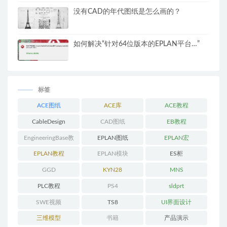
没有CAD的年代图纸是怎么画的？
如何解决“针对64位版本的EPLAN平台…”
标签
ACE图纸
ACE库
ACE教程
CableDesign
CAD图纸
EB教程
EngineeringBase教
EPLAN图纸
EPLAN宏
程
EPLAN教程
EPLAN模块
ES柜
GGD
KYN28
MNS
PLC教程
PS4
sldprt
SWE视频
TS8
UI界面设计
三维模型
书籍
产品演示