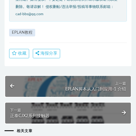
删除。敬请谅解！ 侵权删帖/违法举报/投稿等事物联系邮箱：
cad-bbs@qq.com
EPLAN教程
收藏
海报分享
上一篇
EPLAN脚本从入门到应用-1 介绍
下一篇
正泰CJX2系列接触器
相关文章