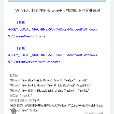
WIN10：打开注册表 win+R，找到如下位置处修改
计算机
\HKEY_LOCAL_MACHINE\SOFTWARE\Microsoft\Windows
NT\CurrentVersion\Fonts
计算机
\HKEY_LOCAL_MACHINE\SOFTWARE\Microsoft\Windows
NT\CurrentVersion\FontSubstitutes