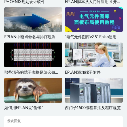
PHOENIX规划设计软件
EPLAN脚本从入门到应用-4 开发
环境
EPLAN中断点命名与排序规则
“电气元件图库v2.5” Eplan使用教
程
那些漂亮的端子表格是怎么做
EPLAN添加端子附件
的？
如何用EPLAN去“偷懒”
西门子1500编程算法及程序规范
发表回复