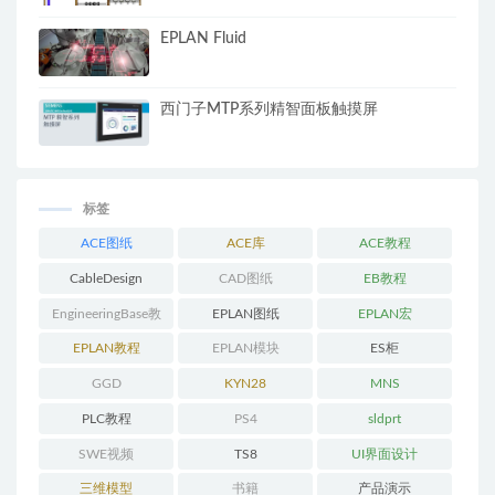
EPLAN Fluid
西门子MTP系列精智面板触摸屏
标签
ACE图纸
ACE库
ACE教程
CableDesign
CAD图纸
EB教程
EngineeringBase教
EPLAN图纸
EPLAN宏
程
EPLAN教程
EPLAN模块
ES柜
GGD
KYN28
MNS
PLC教程
PS4
sldprt
SWE视频
TS8
UI界面设计
三维模型
书籍
产品演示