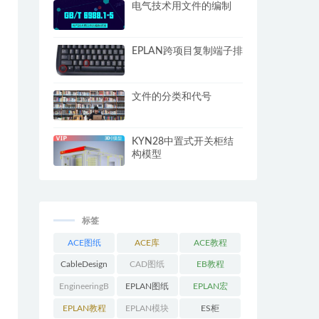
电气技术用文件的编制
EPLAN跨项目复制端子排
文件的分类和代号
KYN28中置式开关柜结
构模型
标签
ACE图纸
ACE库
ACE教程
CableDesign
CAD图纸
EB教程
EngineeringB
EPLAN图纸
EPLAN宏
ase教程
EPLAN教程
EPLAN模块
ES柜