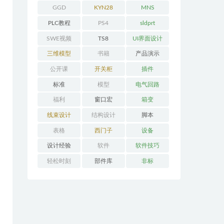
GGD
KYN28
MNS
PLC教程
PS4
sldprt
SWE视频
TS8
UI界面设计
三维模型
书籍
产品演示
公开课
开关柜
插件
标准
模型
电气回路
福利
窗口宏
箱变
线束设计
结构设计
脚本
表格
西门子
设备
设计经验
软件
软件技巧
轻松时刻
部件库
非标