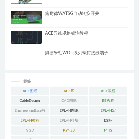
施耐德WATSG自动转换开关
ACE导线规格标注教程
魏德米勒WDU系列螺钉接线端子​
标签
ACE图纸
ACE库
ACE教程
CableDesign
CAD图纸
EB教程
EngineeringBase教
EPLAN图纸
EPLAN宏
程
EPLAN教程
EPLAN模块
ES柜
GGD
KYN28
MNS