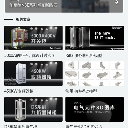
施耐德NSE系列塑壳断路器
相关文章
5000A的柜子，你设计过么？
Rittal服务器机柜模型
450KW变频器柜
常用电缆桥架模型
DS框架系列电气柜
电气元件3D图库v2.3