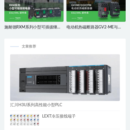
施耐德RXM系列小型可插拔继电
电动机热磁断路器GV2-ME与
器
GV2-PM
文章推荐
汇川H3U系列高性能小型PLC
LEXT冷压接线端子