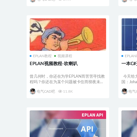
EPLAN教程
视频课程
EPLA
EPLAN视频教程-吹喇叭
一本C#
曾几何时，你还在为学EPLAN而苦苦寻找教
今天给
程吗？你还在为某个问题被卡住而彻夜未眠
国：Joha
吗？兄弟们~...
电气CAD吧
11.8K
电气