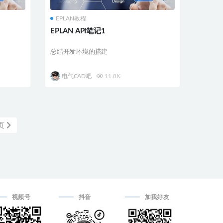
EPLAN教程
EPLAN API笔记1
总结开发环境的搭建
电气CAD吧
11.8K
页
视频号
抖音
加我好友