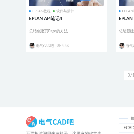
EPLAN教程
软件与插件
EPLA
EPLAN API笔记4
EPLAN
总结创建页Page的方法
总结新
电气CAD吧
5.3K
电气
3/
ECA
不要把时间用来造轮子，这里有的你拿走，