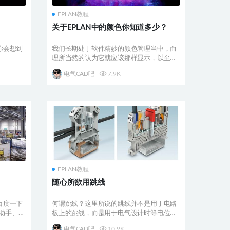
EPLAN教程
关于EPLAN中的颜色你知道多少？
你会想到
我们长期处于软件精妙的颜色管理当中，而
理所当然的认为它就应该那样显示，以至于
不出问题时你都忽...
电气CAD吧
7.9K
EPLAN教程
随心所欲用跳线
百度一下
何谓跳线？这里所说的跳线并不是用于电路
灵助手、
板上的跳线，而是用于电气设计时等电位端
子之间的跨接，用...
电气CAD吧
10.9K