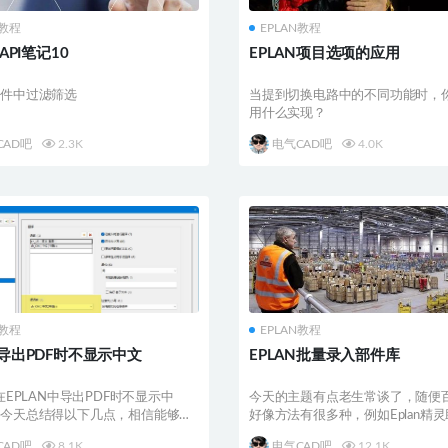
N教程
EPLAN教程
 API笔记10
EPLAN项目选项的应用
插件中过滤筛选
当提到切换电路中的不同功能时，
用什么实现？
CAD吧
2.3K
电气CAD吧
4.0K
N教程
EPLAN教程
N导出PDF时不显示中文
EPLAN批量录入部件库
EPLAN中导出PDF时不显示中
今天的主题有点老生常谈了，随便
么今天总结得以下几点，相信能够帮
好像方法有很多种，例如Eplan精
..
EPLAN批...
CAD吧
8.1K
电气CAD吧
12.1K