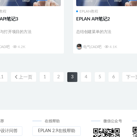
N教程
EPLAN教程
 API笔记3
EPLAN API笔记2
建与打开项目的方法
总结创建菜单的方法
CAD吧
4.2K
电气CAD吧
4.1K
11
1
2
3
4
5
6
上一页
下一
推荐
在线帮助
微信公众号
D设计问答
EPLAN 2.9在线帮助