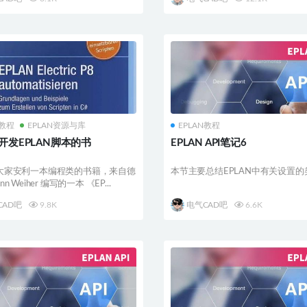
N教程
EPLAN资源与库
EPLAN教程
开发EPLAN脚本的书
EPLAN API笔记6
大家安利一本编程类的书籍，来自德
本节主要总结EPLAN中有关设置的
nn Weiher 编写的一本 《EP...
CAD吧
9.8K
电气CAD吧
6.6K