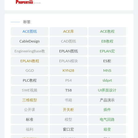
标签
ACE图纸
ACE库
ACE教程
CableDesign
CAD图纸
EB教程
EngineeringBase教
EPLAN图纸
EPLAN宏
程
EPLAN教程
EPLAN模块
ES柜
GGD
KYN28
MNS
PLC教程
PS4
sldprt
SWE视频
TS8
UI界面设计
三维模型
书籍
产品演示
公开课
开关柜
插件
标准
模型
电气回路
福利
窗口宏
箱变