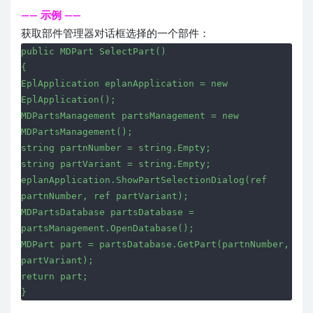
—— 示例 ——
获取部件管理器对话框选择的一个部件：
public MDPart SelectPart()
{
EplApplication eplanApplication = new
EplApplication();
MDPartsManagement partsManagement = new
MDPartsManagement();
string partnNumber = string.Empty;
string partVariant = string.Empty;
eplanApplication.ShowPartSelectionDialog(ref
partnNumber, ref partVariant);
MDPartsDatabase partsDatabase =
partsManagement.OpenDatabase();
MDPart part = partsDatabase.GetPart(partnNumber,
partVariant);
return part;
}