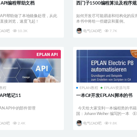
N-API编程帮助文档
西门子1500编程算法及程序
API帮助做了本地镜像处理，从此
如何开发尽可能易读和结构化的应
能直接浏览，速度飞起！
本书中将给一些建议和案例。
CAD吧
10.3K
电气CAD吧
7.7K
N教程
EPLAN教程
EPLAN资源与库
 API笔记11
一本C#开发EPLAN脚本的书
AN API中的部件管理
今天给大家安利一本编程类的书籍
国：Johann Weiher 编写的一本 《EP.
CAD吧
2.4K
电气CAD吧
9.8K