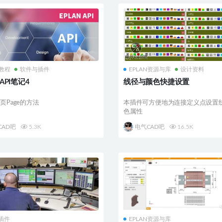
N教程
软件与插件
EPLAN资源与库
设计资料
 API笔记4
线径与颜色快捷设置
页Page的方法
本插件可方便地为连接定义点设置
色属性
CAD吧
5.3K
电气CAD吧
16.5K
插件
EPLAN资源与库