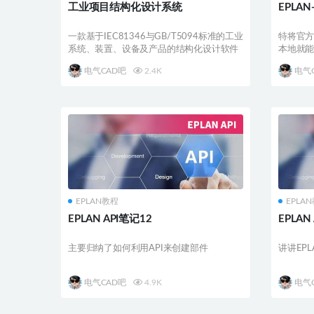
工业项目结构化设计系统
EPLA
一款基于IEC81346与GB/T5094标准的工业
特将官方
系统、装置、设备及产品的结构化设计软件
本地​就
电气CAD吧
2.4K
电气
EPLAN教程
EPLA
EPLAN API笔记12
EPLAN
主要归纳了如何利用API来创建部件
讲讲EPL
电气CAD吧
4.9K
电气