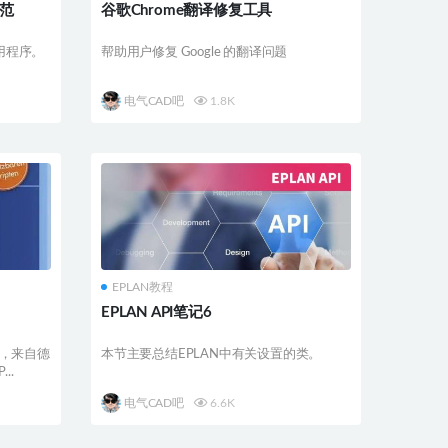
规范
谷歌Chrome翻译修复工具
用程序。
帮助用户修复 Google 的翻译问题
电气CAD吧
1.8K
EPLAN教程
EPLAN API笔记6
，来自德
本节主要总结EPLAN中有关设置的类。
..
电气CAD吧
6.6K