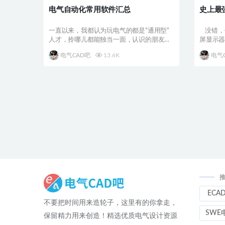
电气自动化常用软件汇总
史上最
一直以来，我都认为玩电气的都是“通用型”
没错，
人才，拎哪儿都能独当一面，认识的朋友里
屏显示
有在航天的、也...
使用着多个
电气CAD吧
13.6K
电气
ECA
不要把时间用来造轮子，这里有的你拿走，
SWE
保留精力用来创造！精选优质电气设计资源