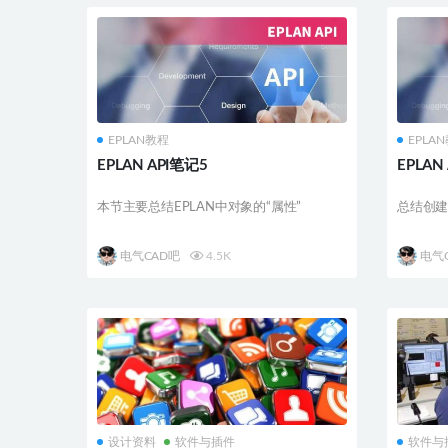
EPLAN教程
EPLA
EPLAN API笔记5
EPLAN
本节主要总结EPLAN中对象的“属性”
总结创建
电气CAD吧
4.5K
电气
设计资料
软件与插件
软件与