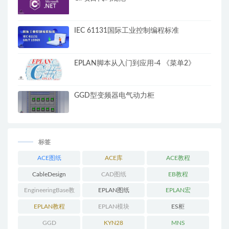
IEC 61131国际工业控制编程标准
EPLAN脚本从入门到应用-4 《菜单2》
GGD型变频器电气动力柜
标签
ACE图纸
ACE库
ACE教程
CableDesign
CAD图纸
EB教程
EngineeringBase教
EPLAN图纸
EPLAN宏
程
EPLAN教程
EPLAN模块
ES柜
GGD
KYN28
MNS