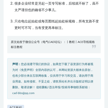
很多企业经常是另起一页专写标准，后续就不标了，虽不
太严谨但也的确省不少事儿。
只
在电位起始处或每页图纸起始处标规格，所有支路不变
更时可不写，当有变更再单标注。
原文始发于微信公众号（电气CAD论坛）：丨教程丨ACE导线规格
标注教程
声明：
您必须遵守我们的协议，如果您下载了该资源行为将被视
为对《免责声明》全部内容的认可，本网站资源大都来自原创，
也有少部分来自互联网收集，仅供用于学习和交流，请勿用于商
业用途。如有侵权、不妥之处，请联系站长并出示版权证明以便
删除。敬请谅解！ 侵权删帖/违法举报/投稿等事物联系邮箱：
cad-bbs@qq.com
ACE教程