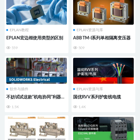
EPLAN教程
EPLAN资源与库
EPLAN宏边框使用类型的区别
ABB TM-I系列单相隔离变压器
559
509
软件与插件
EPLAN资源与库
不妨试试这款“机电协同”利器：
国优RVV系列护套线电缆
SolidWorks Electrical
1.5K
1.4K