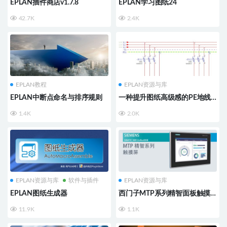
EPLAN插件商店v1.7.8
EPLAN学习图纸24
42.7K
2.4K
EPLAN教程
EPLAN资源与库
EPLAN中断点命名与排序规则
一种提升图纸高级感的PE地线
画法
1.4K
2.0K
EPLAN资源与库
软件与插件
EPLAN资源与库
EPLAN图纸生成器
西门子MTP系列精智面板触摸
屏
11.9K
1.1K