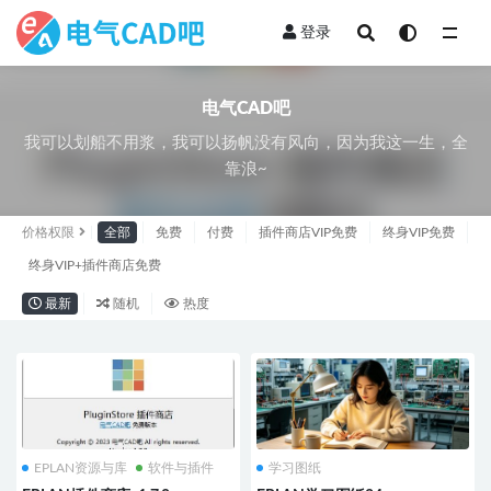
登录
全部
电气CAD吧
我可以划船不用浆，我可以扬帆没有风向，因为我这一生，全
靠浪~
价格权限
全部
免费
付费
插件商店VIP免费
终身VIP免费
终身VIP+插件商店免费
最新
随机
热度
EPLAN资源与库
软件与插件
学习图纸