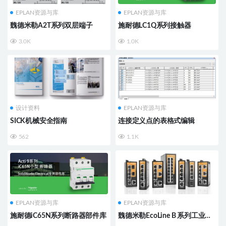
EPLAN资源与库
EPLAN资源与库
魏德米勒A2T系列双层端子
施耐德LC1Q系列接触器
3.0K
1.0K
设计资料
EPLAN资源与库
SICK机械安全指南
连接定义点的表格式编辑
562
1.1K
EPLAN资源与库
EPLAN资源与库
施耐德iC65N系列断路器部件库
魏德米勒EcoLine B 系列工业交
换